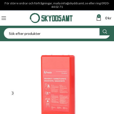
För större ordrar och förfrågningar, maila
info@skyddsamt.se
eller ring 0920-
44 02 71
0
0
kr