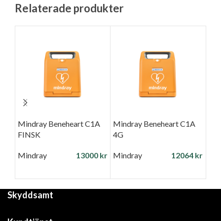
Relaterade produkter
Mindray Beneheart C1A
Mindray Beneheart C1A
AED
FINSK
4G
med
Mindray
13000
kr
Mindray
12064
kr
33
Skyddsamt