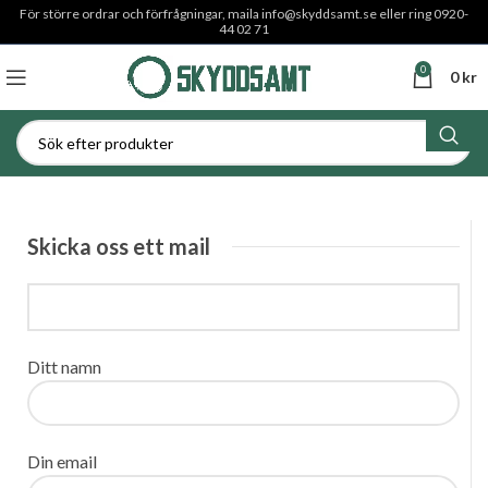
För större ordrar och förfrågningar, maila
info@skyddsamt.se
eller ring 0920-
44 02 71
0
0
kr
Skicka oss ett mail
Ditt namn
Din email