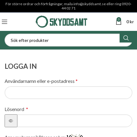
För större ordrar och förfrågningar, maila
info@skyddsamt.se
eller ring 0920-
44 02 71
0
0
kr
LOGGA IN
Användarnamn eller e-postadress
*
Lösenord
*