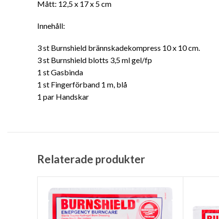
Mått: 12,5 x 17 x 5 cm
Innehåll:
3 st Burnshield brännskadekompress 10 x 10 cm.
3 st Burnshield blotts 3,5 ml gel/fp
1 st Gasbinda
1 st Fingerförband 1 m, blå
1 par Handskar
Relaterade produkter