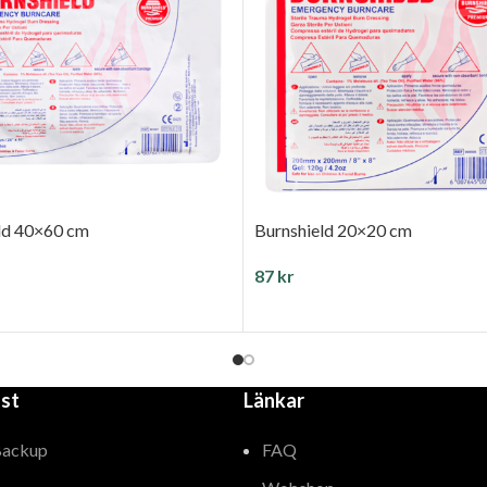
ld 40×60 cm
Burnshield 20×20 cm
87
kr
ILL I VARUKORG
LÄGG TILL I VARUKORG
st
Länkar
Backup
FAQ