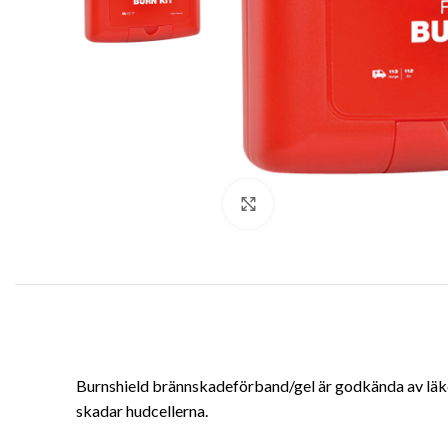
Klicka för att förstora
Burnshield brännskadeförband/gel är godkända av läke
skadar hudcellerna.