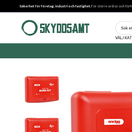
Säkerhet för företag, industri och fastighet.
För större ordrar och förf
VÄLJ KA