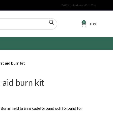
FAQ
Kontakta oss
Om Oss
0
0
kr
rst aid burn kit
 aid burn kit
Burnshield brännskadeförband och förband för