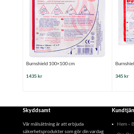
Burnshield 100×100 cm
Burnshie
1435
kr
345
kr
LÄGG TILL I VARUKORG
LÄGG T
Skyddsamt
Kundtjän
Vår målsättning är att erbjuda
Hem – 
säkerhetsprodukter som gör din vardag