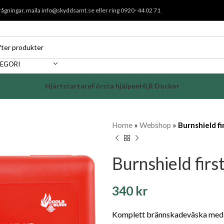
rågningar, maila
info@skyddsamt.se
eller ring 0920- 44 02 71
TEGORI
Hjärtstartare
Första hjälpen
HLR Dockor
Home
»
Webshop
»
Burnshield fi
Burnshield first
340
kr
Komplett brännskadeväska med 