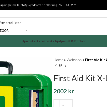
rågningar, maila
info@skyddsamt.se
eller ring 0920- 44 02 71
TEGORI
Hjärtstartare
Första hjälpen
HLR Dockor
Home
»
Webshop
»
First Aid Kit
First Aid Kit X
2002
kr