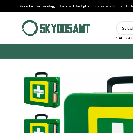
Säkerhet för företag, industri och fastighet.
För större ordrar och förf
VÄLJ KA