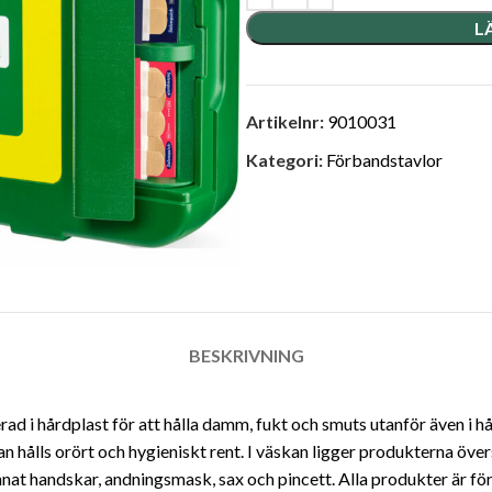
L
Artikelnr:
9010031
Kategori:
Förbandstavlor
BESKRIVNING
ad i hårdplast för att hålla damm, fukt och smuts utanför även i h
an hålls orört och hygieniskt rent. I väskan ligger produkterna översk
nnat handskar, andningsmask, sax och pincett. Alla produkter är fö