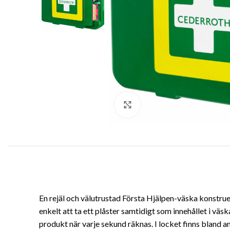
Klicka för att förstora
En rejäl och välutrustad Första Hjälpen-väska konstruer
enkelt att ta ett plåster samtidigt som innehållet i väsk
produkt när varje sekund räknas. I locket finns bland a