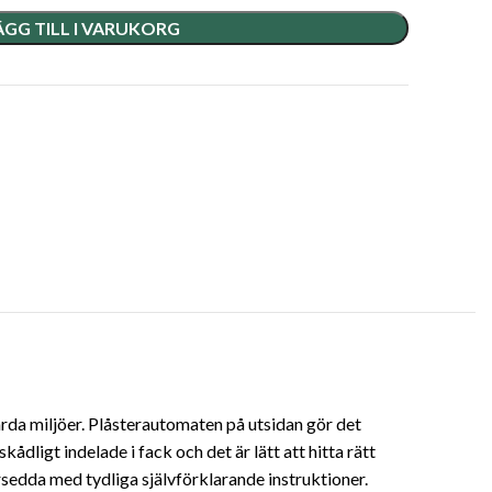
ÄGG TILL I VARUKORG
årda miljöer. Plåsterautomaten på utsidan gör det
ådligt indelade i fack och det är lätt att hitta rätt
rsedda med tydliga självförklarande instruktioner.