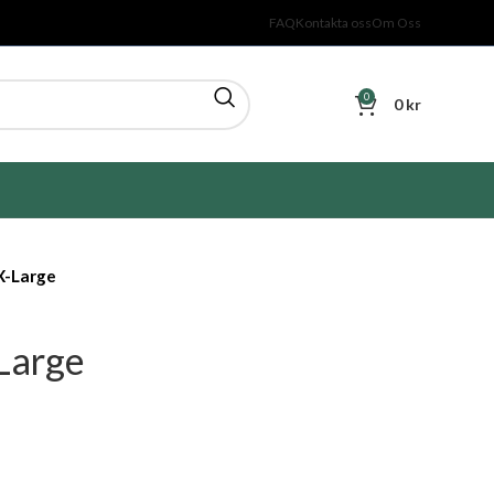
FAQ
Kontakta oss
Om Oss
0
0
kr
 X-Large
-Large