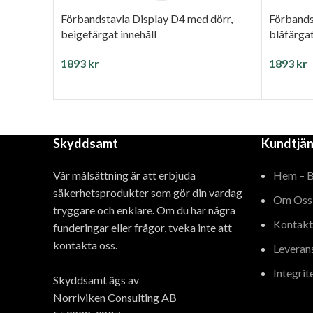
Förbandstavla Display D4 med dörr,
Förbands
beigefärgat innehåll
blåfärgat
1893
kr
1893
kr
LÄGG TILL I VARUKORG
LÄGG T
Skyddsamt
Kundtjän
Vår målsättning är att erbjuda
Hem – 
säkerhetsprodukter som gör din vardag
Om Oss
tryggare och enklare. Om du har några
Kontakt
funderingar eller frågor, tveka inte att
kontakta oss.
Leveran
Integrit
Skyddsamt ägs av
Norriviken Consulting AB