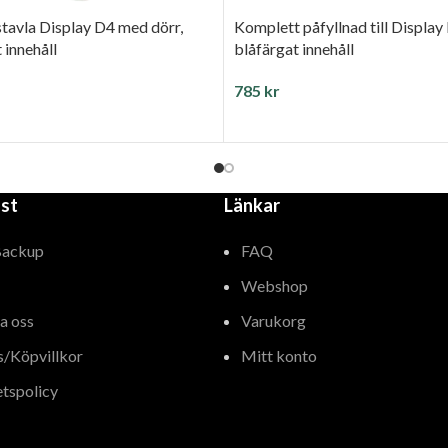
tavla Display D4 med dörr,
Komplett påfyllnad till Display
 innehåll
blåfärgat innehåll
785
kr
ILL I VARUKORG
LÄGG TILL I VARUKORG
st
Länkar
Backup
FAQ
Webshop
a oss
Varukorg
s/Köpvillkor
Mitt konto
etspolicy