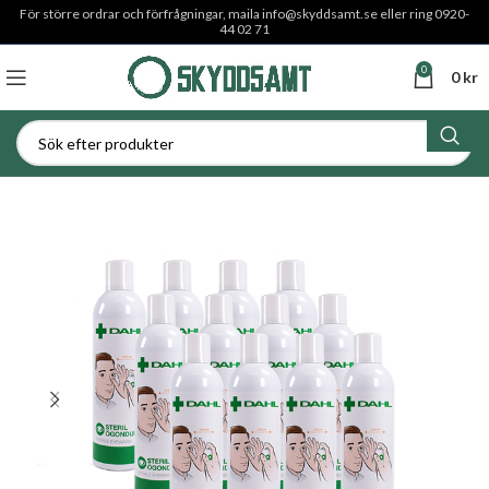
För större ordrar och förfrågningar, maila
info@skyddsamt.se
eller ring 0920-
44 02 71
0
0
kr