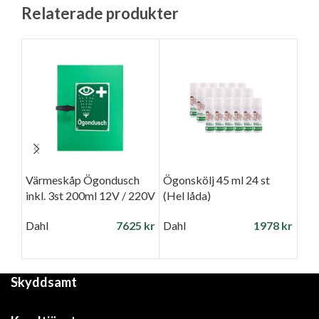
Relaterade produkter
Värmeskåp Ögondusch
Ögonskölj 45 ml 24 st
Ögo
inkl. 3st 200ml 12V / 220V
(Hel låda)
sty
Dahl
7625
kr
Dahl
1978
kr
Dah
Skyddsamt