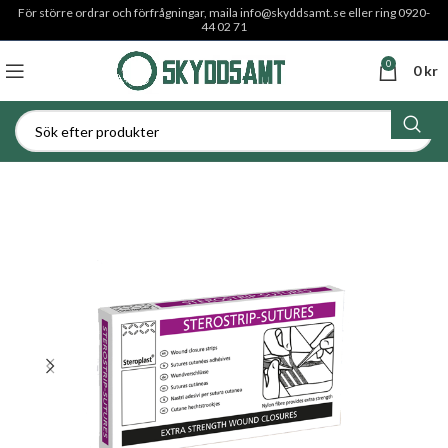
För större ordrar och förfrågningar, maila
info@skyddsamt.se
eller ring 0920-
44 02 71
0
0
kr