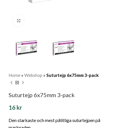
Klicka för att förstora
Home
»
Webshop
»
Suturtejp 6x75mm 3-pack
Suturtejp 6x75mm 3-pack
16
kr
Den starkaste och mest pålitliga suturtejpen på
marknaden.