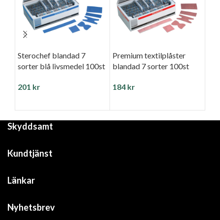
Sterochef blandad 7
Premium textilplåster
Ste
sorter blå livsmedel 100st
blandad 7 sorter 100st
sor
pla
201
kr
184
kr
17
100
Skyddsamt
Kundtjänst
Länkar
Nyhetsbrev