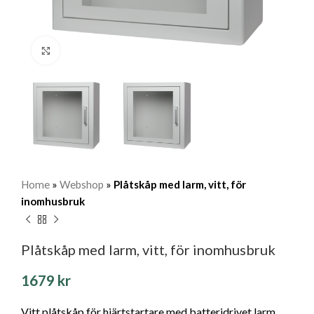
Klicka för att förstora
Home
»
Webshop
»
Plåtskåp med larm, vitt, för
inomhusbruk
Plåtskåp med larm, vitt, för inomhusbruk
1679
kr
Vitt plåtskåp för hjärtstartare med batteridrivet larm