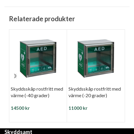
Relaterade produkter
Skyddsskåp rostfritt med
Skyddsskåp rostfritt med
Rot
värme (-40 grader)
värme (-20 grader)
(ut
vär
14500
kr
11000
kr
Rot
Skyddsamt