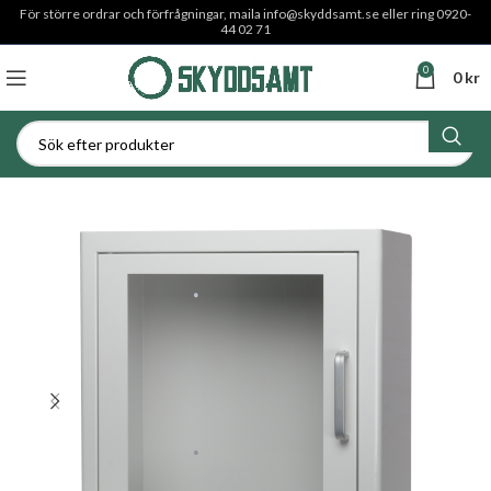
För större ordrar och förfrågningar, maila
info@skyddsamt.se
eller ring 0920-
44 02 71
0
0
kr