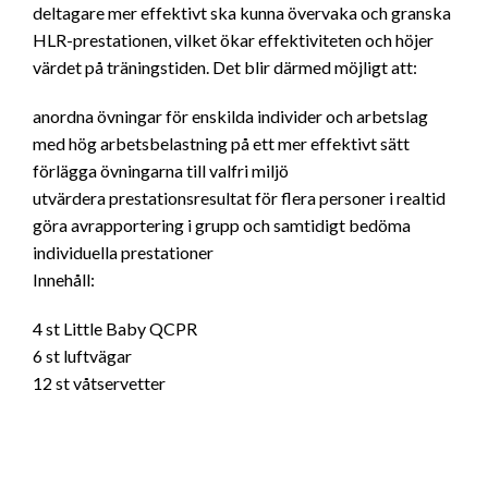
deltagare mer effektivt ska kunna övervaka och granska
HLR-prestationen, vilket ökar effektiviteten och höjer
värdet på träningstiden. Det blir därmed möjligt att:
anordna övningar för enskilda individer och arbetslag
med hög arbetsbelastning på ett mer effektivt sätt
förlägga övningarna till valfri miljö
utvärdera prestationsresultat för flera personer i realtid
göra avrapportering i grupp och samtidigt bedöma
individuella prestationer
Innehåll:
4 st Little Baby QCPR
6 st luftvägar
12 st våtservetter
4 st uppsättningar kläder till Little Baby QCPR
1 st mjuk bärväska för 4-pack