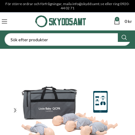
För större ordrar och förfrågningar, maila
info@skyddsamt.se
eller ring 0920-
44 02 71
0
0
kr