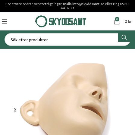
För större ordrar och förfrågningar, maila
info@skyddsamt.se
eller ring 0920-
44 02 71
0
0
kr