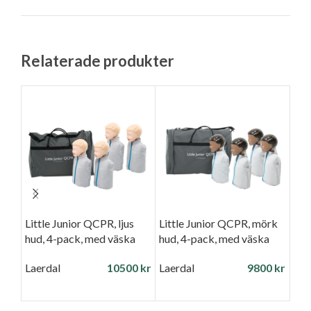
Relaterade produkter
Little Junior QCPR, ljus
Little Junior QCPR, mörk
Luft
hud, 4-pack, med väska
hud, 4-pack, med väska
Juni
pac
Laerdal
10500
kr
Laerdal
9800
kr
Lae