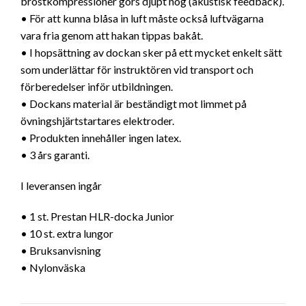
bröstkompressioner görs djupt nog (akustisk feedback).
• För att kunna blåsa in luft måste också luftvägarna
vara fria genom att hakan tippas bakåt.
• I hopsättning av dockan sker på ett mycket enkelt sätt
som underlättar för instruktören vid transport och
förberedelser inför utbildningen.
• Dockans material är beständigt mot limmet på
övningshjärtstartares elektroder.
• Produkten innehåller ingen latex.
• 3 års garanti.
I leveransen ingår
• 1 st. Prestan HLR-docka Junior
• 10 st. extra lungor
• Bruksanvisning
• Nylonväska