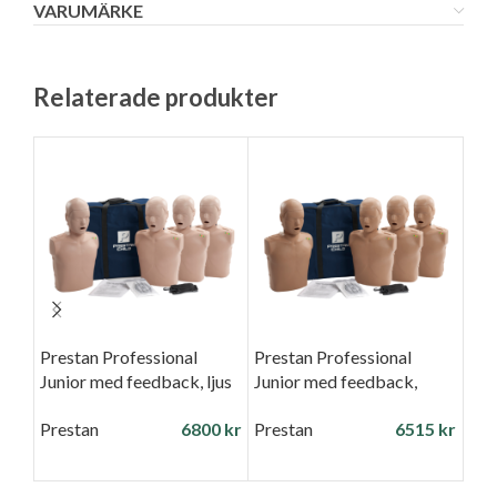
VARUMÄRKE
Relaterade produkter
Prestan Professional
Prestan Professional
Pre
Junior med feedback, ljus
Junior med feedback,
Jun
hud 4-pack
mörk hud 4-pack
mör
Prestan
6800
kr
Prestan
6515
kr
Pre