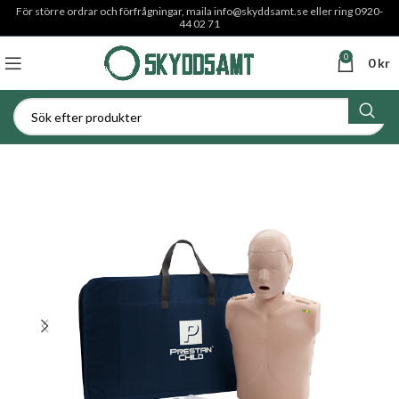
För större ordrar och förfrågningar, maila
info@skyddsamt.se
eller ring 0920-
44 02 71
0
0
kr