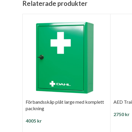
Relaterade produkter
Förbandsskåp plåt large med komplett
AED Trai
packning
2750
kr
4005
kr
LÄGG T
LÄGG TILL I VARUKORG