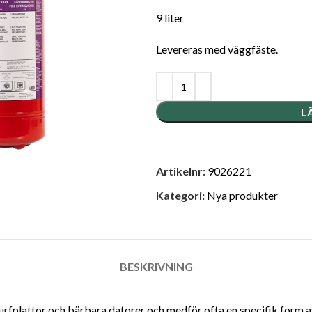
9 liter
Levereras med väggfäste.
L
Artikelnr:
9026221
Kategori:
Nya produkter
BESKRIVNING
surfplattor och bärbara datorer och medför ofta en specifik form av