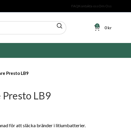
FAQ
Kontakta oss
Om Oss
0
0
kr
re Presto LB9
 Presto LB9
ad för att släcka bränder i litiumbatterier.