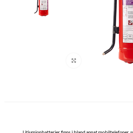
Klicka för att förstora
Litiumjonbatterier finns i bland annat mobiltelefoner, 