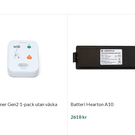
ner Gen2 1-pack utan väska
Batteri Hearton A10
2618
kr
ILL I VARUKORG
LÄGG TILL I VARUKORG