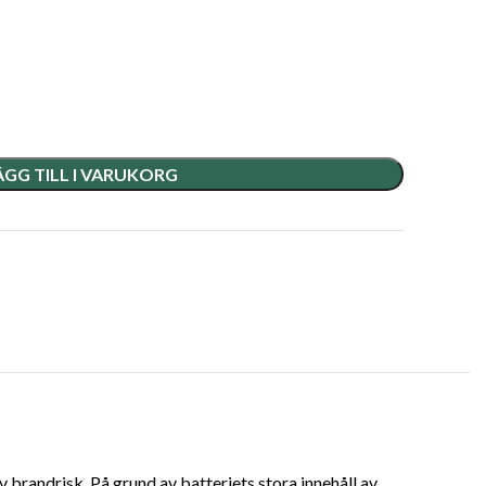
ÄGG TILL I VARUKORG
 brandrisk. På grund av batteriets stora innehåll av