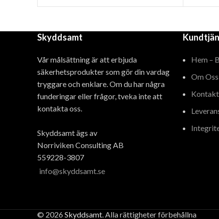
Skyddsamt
Kundtjän
Vår målsättning är att erbjuda
Hem – 
säkerhetsprodukter som gör din vardag
Om Oss
tryggare och enklare. Om du har några
Kontakt
funderingar eller frågor, tveka inte att
kontakta oss.
Leveran
Integrit
Skyddsamt ägs av
Norriviken Consulting AB
559228-3807
info@skyddsamt.se
© 2026
Skyddsamt
. Alla rättigheter förbehållna