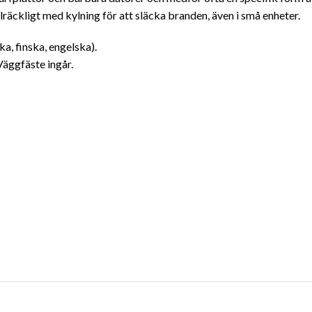
lräckligt med kylning för att släcka branden, även i små enheter.
a, finska, engelska).
Väggfäste ingår.