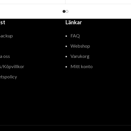
st
Länkar
Backup
FAQ
Webshop
a oss
Varukorg
s/Köpvillkor
Mitt konto
etspolicy