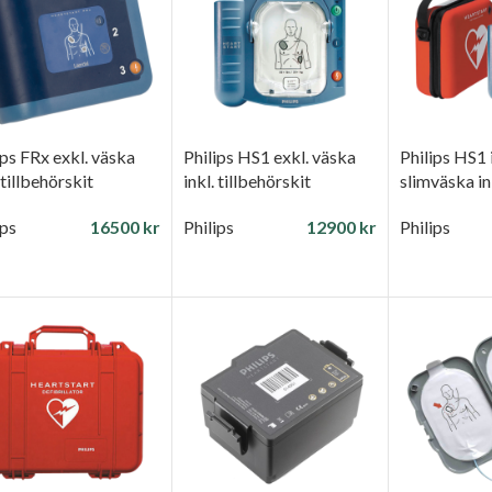
ips FRx exkl. väska
Philips HS1 exkl. väska
Philips HS1 
 tillbehörskit
inkl. tillbehörskit
slimväska in
tillbehörski
ips
16500
kr
Philips
12900
kr
Philips
GG TILL I VARUKORG
LÄGG TILL I VARUKORG
LÄGG TILL