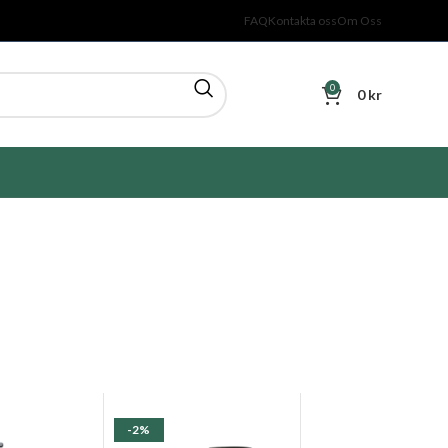
FAQ
Kontakta oss
Om Oss
0
0
kr
-2%