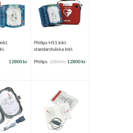
inkl.
Philips HS1 inkl.
kl.
standardväska inkl.
t
tillbehörskit
12800
kr
Philips
12800
kr
12800
kr
 I VARUKORG
LÄGG TILL I VARUKORG