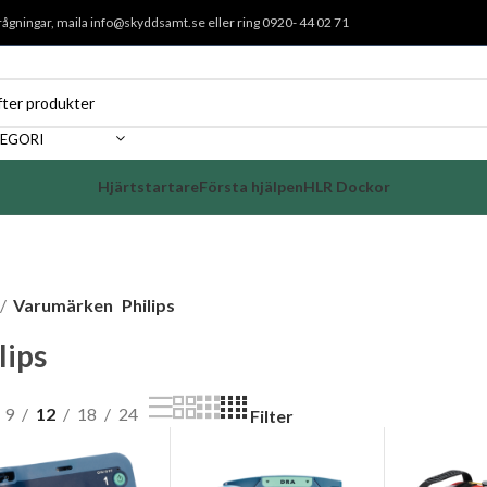
rågningar, maila
info@skyddsamt.se
eller ring 0920- 44 02 71
TEGORI
Hjärtstartare
Första hjälpen
HLR Dockor
Varumärken
Philips
lips
9
12
18
24
Filter