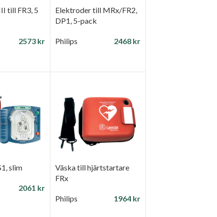
I till FR3, 5
Elektroder till MRx/FR2,
DP1, 5-pack
2573
kr
Philips
2468
kr
 I VARUKORG
LÄGG TILL I VARUKORG
S1, slim
Väska till hjärtstartare
FRx
2061
kr
Philips
1964
kr
 I VARUKORG
LÄGG TILL I VARUKORG