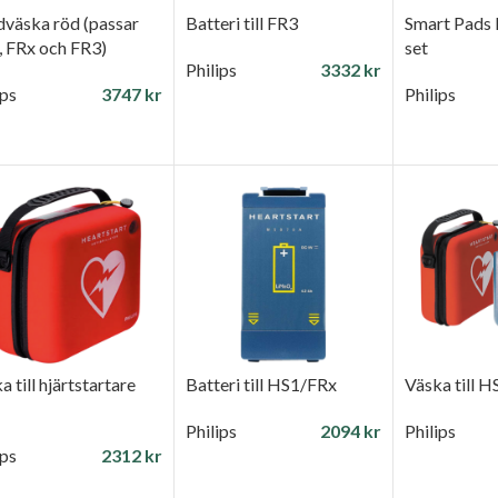
väska röd (passar
Batteri till FR3
Smart Pads II
 FRx och FR3)
set
Philips
3332
kr
ips
3747
kr
Philips
LÄGG TILL I VARUKORG
GG TILL I VARUKORG
LÄGG TILL
a till hjärtstartare
Batteri till HS1/FRx
Väska till H
Philips
2094
kr
Philips
ips
2312
kr
LÄGG TILL I VARUKORG
LÄGG TILL
GG TILL I VARUKORG