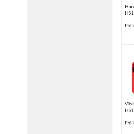
Hård
HS1,
Phil
LÄ
Väsk
HS1
Phil
LÄ