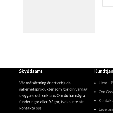
Skyddsamt
Kundtjän
Vår målsättning är att erbjuda
Hem – 
säkerhetsprodukter som gör din vardag
Om Oss
tryggare och enklare. Om du har några
Kontakt
funderingar eller frågor, tveka inte att
kontakta oss.
Leveran