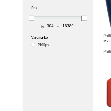
Pris
kr
-
Minimum Price
Maximum Price
Phil
Varumärke
inkl.
Philips
Phil
LÄ