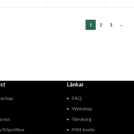
1
2
3
→
st
Länkar
Backup
FAQ
Webshop
a oss
Varukorg
s/Köpvillkor
Mitt konto