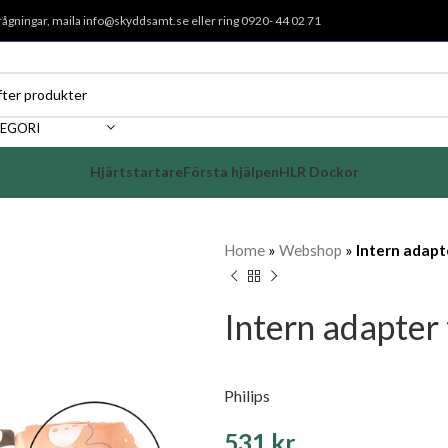
rågningar, maila
info@skyddsamt.se
eller ring 0920- 44 02 71
TEGORI
Hjärtstartare
Första hjälpen
HLR Dockor
Home
»
Webshop
»
Intern adapte
Intern adapter 
Philips
531
kr