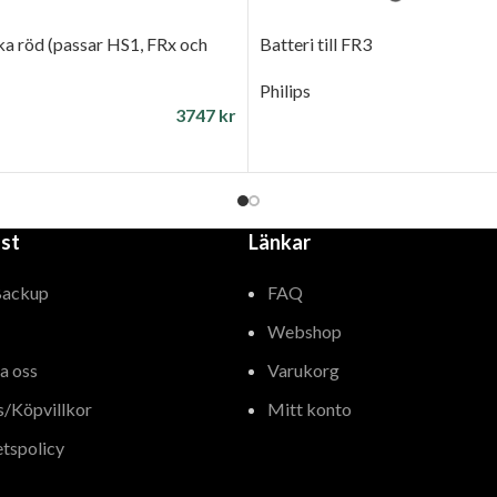
a röd (passar HS1, FRx och
Batteri till FR3
Philips
3747
kr
LÄGG TILL I VARUKORG
ILL I VARUKORG
st
Länkar
Backup
FAQ
Webshop
a oss
Varukorg
s/Köpvillkor
Mitt konto
etspolicy