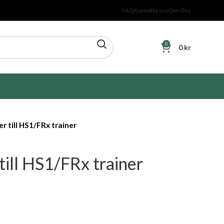
FAQ
Kontakta oss
Om Oss
0
0
kr
r till HS1/FRx trainer
till HS1/FRx trainer