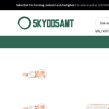
Säkerhet för företag, industri och fastighet.
För större ordrar och förf
VÄLJ KA