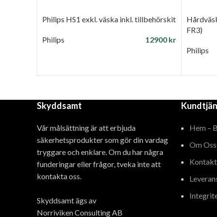
Philips HS1 exkl. väska inkl. tillbehörskit
Hårdväsk
FR3)
Philips
12900
kr
Philips
LÄGG TILL I VARUKORG
LÄGG T
Skyddsamt
Kundtjän
Vår målsättning är att erbjuda
Hem – 
säkerhetsprodukter som gör din vardag
Om Oss
tryggare och enklare. Om du har några
Kontakt
funderingar eller frågor, tveka inte att
kontakta oss.
Leveran
Integrit
Skyddsamt ägs av
Norriviken Consulting AB